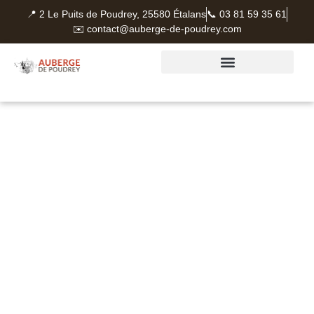
📍 2 Le Puits de Poudrey, 25580 Étalans
📞 03 81 59 35 61
✉️ contact@auberge-de-poudrey.com
LES PRODUITS LOCAUX
ACCUEIL
GROUPES (60 À 70
PERSONNES)