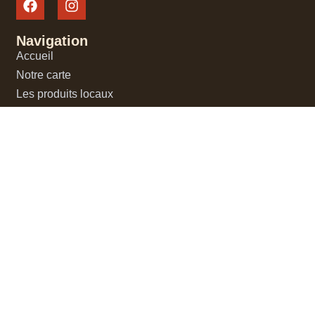
Navigation
Accueil
Notre carte
Les produits locaux
Notre histoire
Contact
Horaires
Lundi : Fermé
Mardi : 11:30-14:00
Mercredi : 11:30-14:00
Jeudi : 11:30-14:00, 19:00-22:00
Vendredi : 11:30-14:00, 19:00-22:00
Samedi : 19:00-22:00
Dimanche : 10:00-15:00
Contact